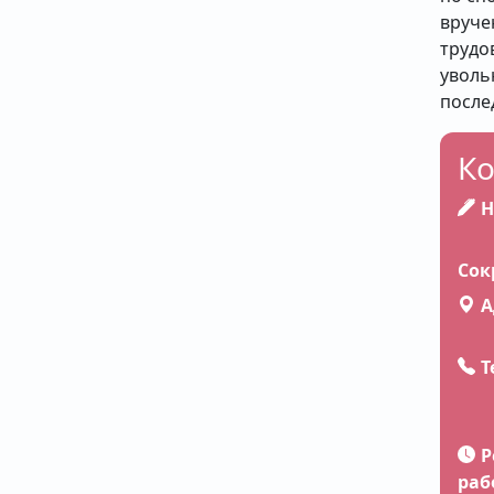
вруче
трудо
уволь
после
Ко
На
А
Т
Р
раб