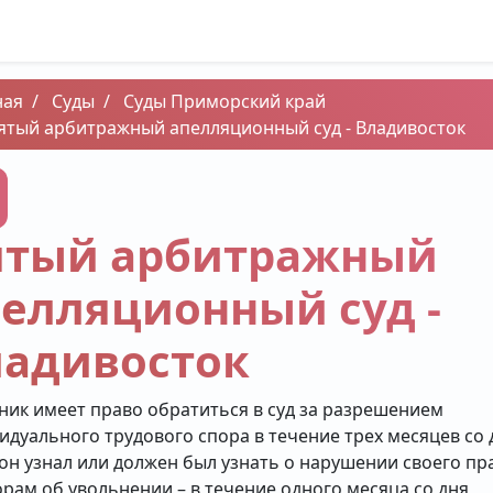
ная
Суды
Суды Приморский край
ятый арбитражный апелляционный суд - Владивосток
ятый арбитражный
елляционный суд -
ладивосток
ник имеет право обратиться в суд за разрешением
идуального трудового спора в течение трех месяцев со 
 он узнал или должен был узнать о нарушении своего пра
орам об увольнении – в течение одного месяца со дня