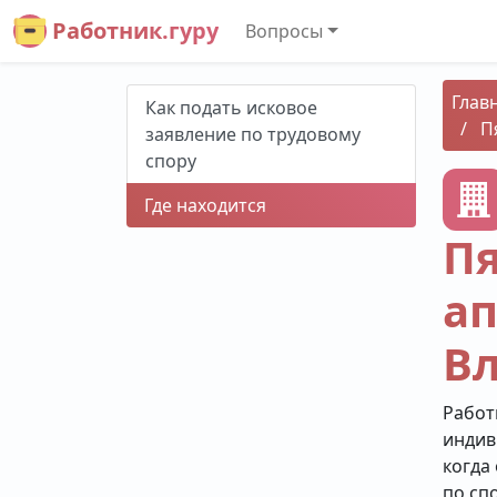
Работник.гуру
Вопросы
Глав
Как подать исковое
П
заявление по трудовому
спору
Где находится
П
ап
В
Работ
индив
когда
по сп