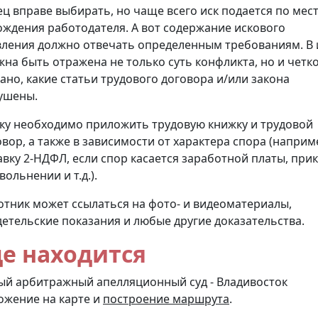
ец вправе выбирать, но чаще всего иск подается по мес
ождения работодателя. А вот содержание искового
вления должно отвечать определенным требованиям. В 
жна быть отражена не только суть конфликта, но и четк
зано, какие статьи трудового договора и/или закона
ушены.
ску необходимо приложить трудовую книжку и трудовой
овор, а также в зависимости от характера спора (наприм
авку 2-НДФЛ, если спор касается заработной платы, при
вольнении и т.д.).
отник может ссылаться на фото- и видеоматериалы,
детельские показания и любые другие доказательства.
де находится
ый арбитражный апелляционный суд - Владивосток
ожение на карте и
построение маршрута
.