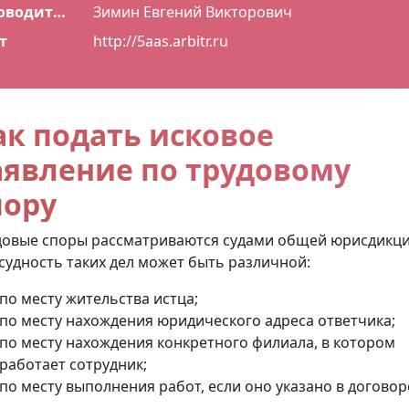
Руководитель
Зимин Евгений Викторович
т
http://5aas.arbitr.ru
ак подать исковое
аявление по трудовому
пору
довые споры рассматриваются судами общей юрисдикци
судность таких дел может быть различной:
по месту жительства истца;
по месту нахождения юридического адреса ответчика;
по месту нахождения конкретного филиала, в котором
работает сотрудник;
по месту выполнения работ, если оно указано в договор