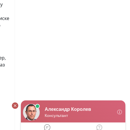
ту
иске
о
ер,
каз