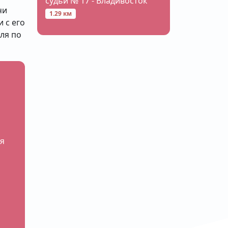
судьи № 17 - Владивосток
чи
1.29 км
 с его
ля по
я