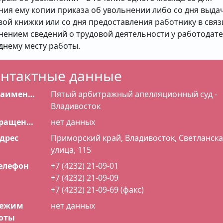
ния ему копии приказа об увольнении либо со дня выда
вой книжки или со дня предоставления работнику в связи
нением сведений о трудовой деятельности у работодате
днему месту работы.
нтактные данные
именование
Пятый арбитражный апелляционный суд -
Владивосток
Сокращенное наименование
нет данных
дрес
Приморский край, Владивосток, Светланска
улица, 115
елефон
+7 (4232) 21-09-01
+7 (4232) 21-09-09
+7 (4232) 21-09-69 (факс)
ежим
нет данных
оты