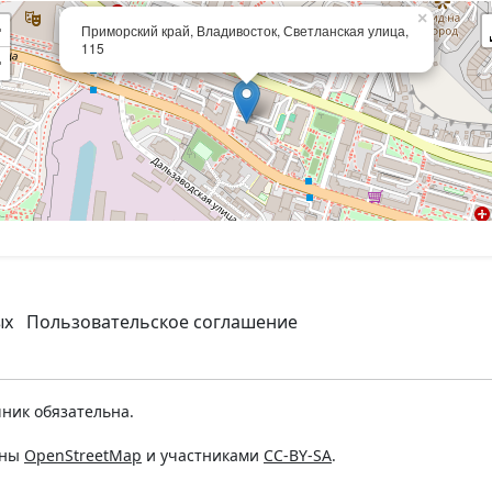
×
+
Приморский край, Владивосток, Светланская улица,
115
−
ых
Пользовательское соглашение
ник обязательна.
ены
OpenStreetMap
и участниками
CC-BY-SA
.