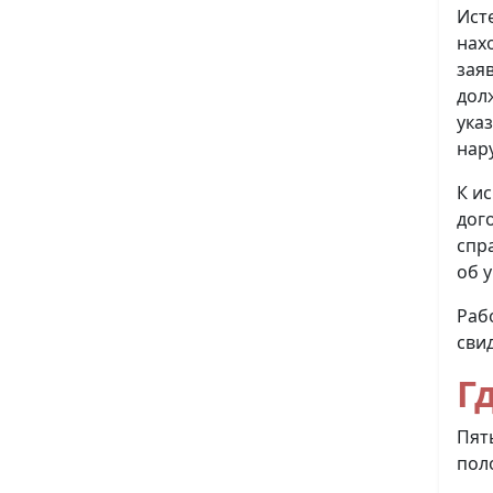
Ист
нах
зая
дол
ука
нар
К и
дог
спр
об у
Раб
сви
Г
Пят
пол