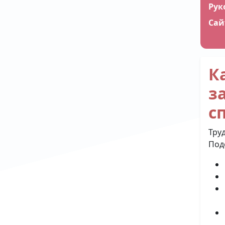
Сай
К
з
с
Тру
Под